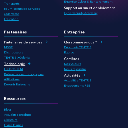
Expertise Cyber & Renseignement
Transports
Support au run et déploiement
Fournisseurs de Services
Cybersecurity Academy
Commerce
Éducation
Partenaires
Entreprise
Partenaires de services
Qui sommes-nous ?
MSSP
Découvrir TEHTRIS
Distributeurs
Équipe
TEHTRIS XCelerity
Carrières
Technologie
Nos valeurs
ECOSYSTEM
Nous rejoindre
Partenaires technologiques
Actualités
Affiliations
Actualités TEHTRIS
Devenir Partenaire
Engagements RSE
Ressources
Blog
Actualités produits
Glossaire
Livres blancs