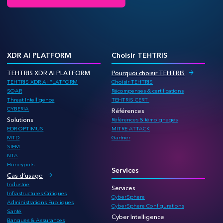
XDR AI PLATFORM
Choisir TEHTRIS
TEHTRIS XDR AI PLATFORM
Pourquoi choisir TEHTRIS
TEHTRIS XDR AI PLATFORM
Choisir TEHTRIS
SOAR
Récompenses & certifications
Threat Intelligence
TEHTRIS CERT
CYBERIA
Références
Solutions
Références & témoignages
EDR OPTIMUS
MITRE ATTACK
MTD
Gartner
SIEM
NTA
Honeypots
Services
Cas d’usage
Industrie
Services
Infrastructures Critiques
CyberSphere
Administrations Publiques
CyberSphere Configurations
Santé
Cyber Intelligence
Banques & Assurances