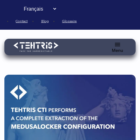
Aller
au
contenu
Contact
Blog
Glossaire
Déplier/re
le
menu