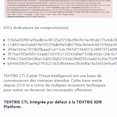
IOCs (Indicateurs de compromission):
51b8a283f87a95edb5e98125e5730bcf843fc7ec8fcdc175c8dc0
c1d4014e65a8d79e555378dbf8e5db5786e3b6e4c841f7f64a3f
d9de562ac1815bf0baad1c617c6c7f47d71f46810c348f7372a88
951facf3f3ef6f6163aa87383953132563d8ef1508b60cb130b1b
f584c124d92b09ba12d2538d52300dc38ef255c6ad23c30e7569f
b896605b97ae9e2781b21dc5cfb64eec0fc4effa76a7ef33e9cef0
TEHTRIS CTI (Cyber Threat Intelligence) est une base de
connaissances des menaces étendue. Cette base existe
depuis 2014 et a connu de multiples évolutions techniques
pour suivre ou devancer les nouveautés offensives.
TEHTRIS CTI, intégrée par défaut à la TEHTRIS XDR
Platform.