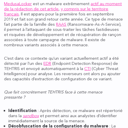
MedusaLocker
est un malware extrêmement
actif au moment
de la rédaction de cet article
,
y compris sur le territoire
français
. Il est apparu pour la première fois en septembre
2019 et fait son grand retour cette année. Ce type de menace
fait partie de la famille des
RAAS
(Ransomware-As-A-Service),
il permet à l’attaquant de sous-traiter les tâches fastidieuses
et risquées de développement et de récupération de rançon
associées à toute campagne de malware. Il existe de
nombreux variants associés à cette menace.
C’est dans ce contexte qu’un variant actuellement actif a été
détecté par l’un des
EDR
(Endpoint Detection Response) de
TEHTRIS et envoyé automatiquement à la
CTI
(Cyber Threat
Intelligence) pour analyse. Les reverseurs ont alors pu ajouter
des capacités d’extraction de configuration de ce variant.
Que fait concrètement TEHTRIS face à cette menace
pressante ?
Identification
: Après détection, ce malware est répertorié
dans la
sandbox
et permet ainsi aux analystes d’identifier
immédiatement la source de la menace.
Désobfuscation de la configuration du malware
: Le