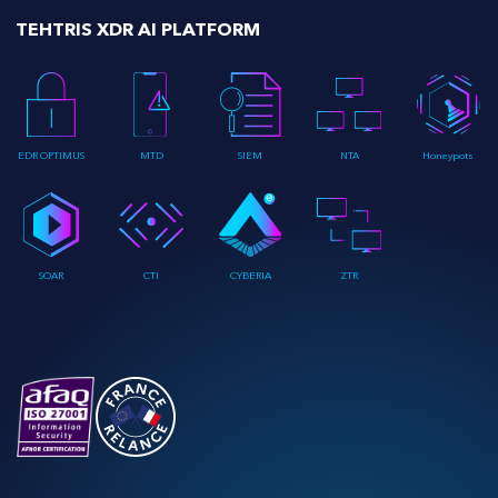
TEHTRIS XDR AI PLATFORM
EDR OPTIMUS
MTD
SIEM
NTA
Honeypots
SOAR
CTI
CYBERIA
ZTR