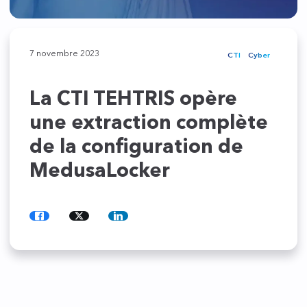
7 novembre 2023
CTI
Cyber
La CTI TEHTRIS opère
une extraction complète
de la configuration de
MedusaLocker
Partager
Partager
Partager
sur
sur
sur
Facebook
Twitter
LinkedIn