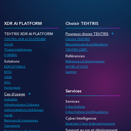
XDR AI PLATFORM
Choisir TEHTRIS
TEHTRIS XDR AI PLATFORM
Pourquoi choisir TEHTRIS
TEHTRIS XDR AI PLATFORM
Choisir TEHTRIS
SOAR
Récompenses & certifications
Threat Intelligence
TEHTRIS CERT
CYBERIA
Références
Solutions
Références & témoignages
EDR OPTIMUS
MITRE ATTACK
MTD
Gartner
SIEM
NTA
Honeypots
Services
Cas d’usage
Industrie
Services
Infrastructures Critiques
CyberSphere
Administrations Publiques
CyberSphere Configurations
Santé
Cyber Intelligence
Banques & Assurances
Expertise Cyber & Renseignement
Transports
Support au run et déploiement
Fournisseurs de Services