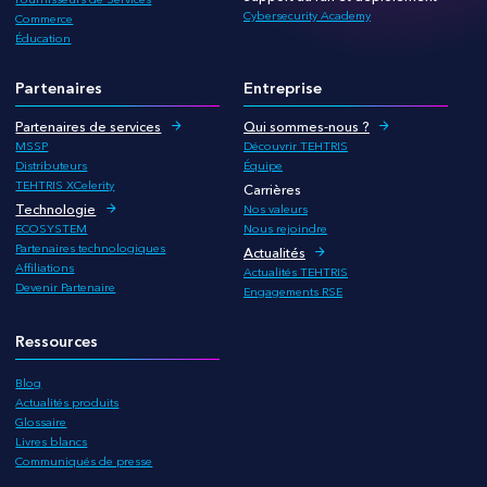
Cybersecurity Academy
Commerce
Éducation
Partenaires
Entreprise
Partenaires de services
Qui sommes-nous ?
MSSP
Découvrir TEHTRIS
Distributeurs
Équipe
TEHTRIS XCelerity
Carrières
Technologie
Nos valeurs
ECOSYSTEM
Nous rejoindre
Partenaires technologiques
Actualités
Affiliations
Actualités TEHTRIS
Devenir Partenaire
Engagements RSE
Ressources
Blog
Actualités produits
Glossaire
Livres blancs
Communiqués de presse