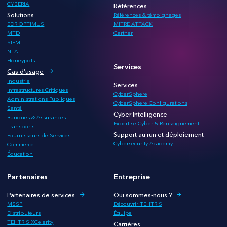
CYBERIA
Références
Solutions
Références & témoignages
EDR OPTIMUS
MITRE ATTACK
MTD
Gartner
SIEM
NTA
Honeypots
Services
Cas d’usage
Industrie
Services
Infrastructures Critiques
CyberSphere
Administrations Publiques
CyberSphere Configurations
Santé
Cyber Intelligence
Banques & Assurances
Expertise Cyber & Renseignement
Transports
Support au run et déploiement
Fournisseurs de Services
Cybersecurity Academy
Commerce
Éducation
Partenaires
Entreprise
Partenaires de services
Qui sommes-nous ?
MSSP
Découvrir TEHTRIS
Distributeurs
Équipe
TEHTRIS XCelerity
Carrières