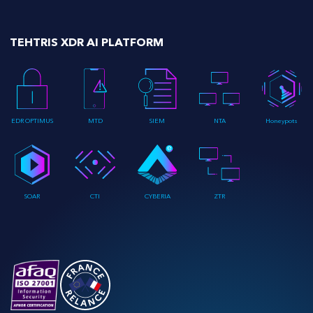
TEHTRIS XDR AI PLATFORM
EDR OPTIMUS
MTD
SIEM
NTA
Honeypots
SOAR
CTI
CYBERIA
ZTR