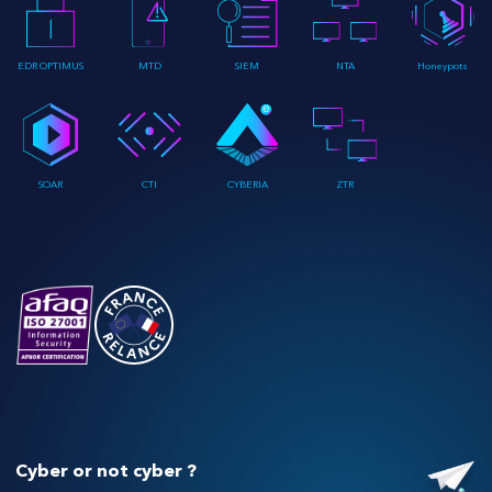
EDR OPTIMUS
MTD
SIEM
NTA
Honeypots
SOAR
CTI
CYBERIA
ZTR
Cyber or not cyber ?