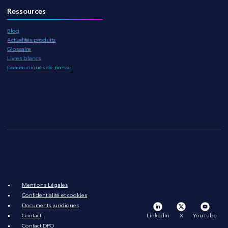
Ressources
Blog
Actualités produits
Glossaire
Livres blancs
Communiqués de presse
Mentions Légales
Confidentialité et cookies
Documents juridiques
Veuillez consulter
LinkedIn
X
YouTube
Contact
Nos cookies
Contact DPO