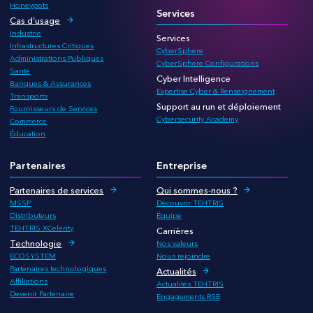
Honeypots
Services
Cas d’usage
Industrie
Services
Infrastructures Critiques
CyberSphere
Administrations Publiques
CyberSphere Configurations
Santé
Cyber Intelligence
Banques & Assurances
Expertise Cyber & Renseignement
Transports
Support au run et déploiement
Fournisseurs de Services
Cybersecurity Academy
Commerce
Éducation
Partenaires
Entreprise
Partenaires de services
Qui sommes-nous ?
MSSP
Découvrir TEHTRIS
Distributeurs
Équipe
TEHTRIS XCelerity
Carrières
Technologie
Nos valeurs
ECOSYSTEM
Nous rejoindre
Partenaires technologiques
Actualités
Affiliations
Actualités TEHTRIS
Devenir Partenaire
Engagements RSE