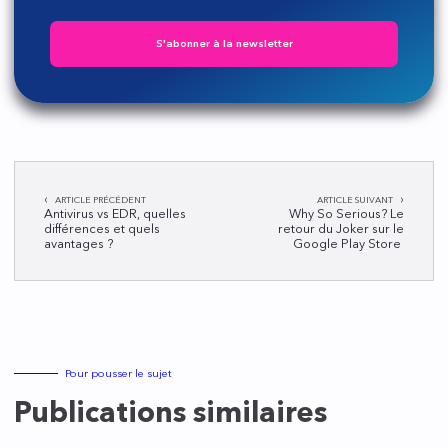
S'abonner à la newsletter
Navigation
ARTICLE PRÉCÉDENT
ARTICLE SUIVANT
de
Antivirus vs EDR, quelles
Why So Serious? Le
différences et quels
retour du Joker sur le
l’article
avantages ?
Google Play Store
Pour pousser le sujet
Publications similaires